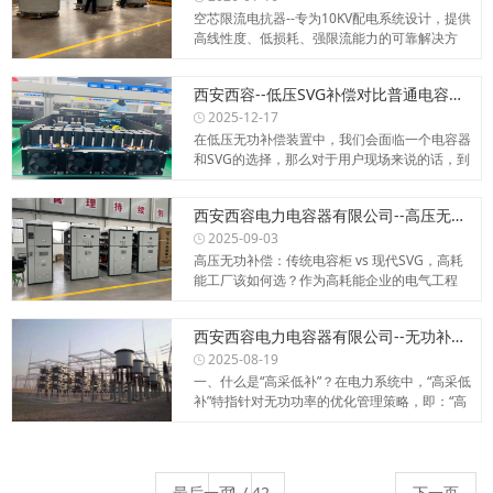
空芯限流电抗器--专为10KV配电系统设计，提供
高线性度、低损耗、强限流能力的可靠解决方
案，保障设备...
西安西容--低压SVG补偿对比普通电容器补偿的优点
2025-12-17
在低压无功补偿装置中，我们会面临一个电容器
和SVG的选择，那么对于用户现场来说的话，到
底该用哪个合适...
西安西容电力电容器有限公司--高压无功补偿：传统电容柜 vs 现代SVG
2025-09-03
高压无功补偿：传统电容柜 vs 现代SVG，高耗
能工厂该如何选？作为高耗能企业的电气工程
师，每天都面...
西安西容电力电容器有限公司--无功补偿中的“高采低补”
2025-08-19
一、什么是“高采低补”？在电力系统中，“高采低
补”特指针对无功功率的优化管理策略，即：“高
采”（高负...
最后一页
下一页